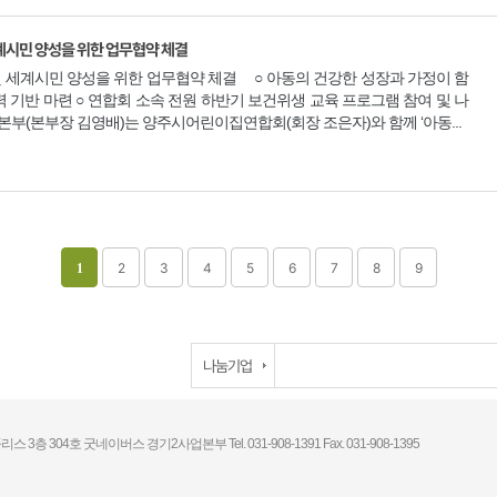
계시민 양성을 위한 업무협약 체결
 세계시민 양성을 위한 업무협약 체결 ○ 아동의 건강한 성장과 가정이 함
 기반 마련 ○ 연합회 소속 전원 하반기 보건위생 교육 프로그램 참여 및 나
부(본부장 김영배)는 양주시어린이집연합회(회장 조은자)와 함께 ‘아동...
1
2
3
4
5
6
7
8
9
나눔기업
리스 3층 304호 굿네이버스 경기2사업본부
Tel.
031-908-1391
Fax.
031-908-1395