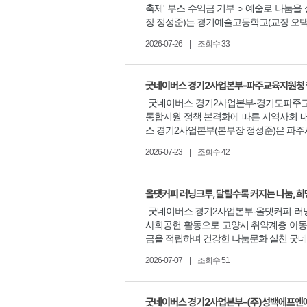
축제' 부스 수익금 기부 ○ 예술로 나눔
장 정성준)는 경기예술고등학교(교장 오택구)
2026-07-26
|
조회수 33
굿네이버스 경기2사업본부-파주교육지원청 
굿네이버스 경기2사업본부-경기도파주교
통합지원 정책 본격화에 따른 지역사회 
스 경기2사업본부(본부장 정성준)은 파주시
2026-07-23
|
조회수 42
올댓커피 러닝크루, 달릴수록 커지는 나눔, 
굿네이버스 경기2사업본부-올댓커피 러닝
사회공헌 활동으로 고양시 취약계층 아동
금을 적립하며 건강한 나눔문화 실천 굿네이
2026-07-07
|
조회수 51
굿네이버스 경기2사업본부-(주)성백에프엔